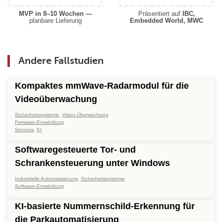
MVP in 8–10 Wochen —
Präsentiert auf
IBC,
planbare Lieferung
Embedded World, MWC
Andere Fallstudien
Kompaktes mmWave-Radarmodul für die
Videoüberwachung
Sicherheitssysteme
,
Video-Überwachung
Firmware-Entwicklung
Sensors
,
KI
Softwaregesteuerte Tor- und
Schrankensteuerung unter Windows
Industrielle Automatisierung
,
Sicherheitssysteme
Software-Entwicklung
KI-basierte Nummernschild-Erkennung für
die Parkautomatisierung