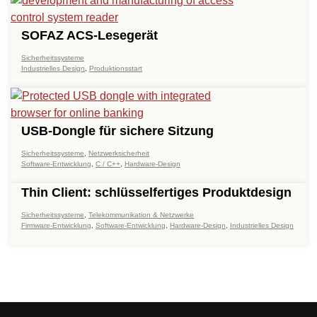
SOFAZ ACS-Lesegerät
Sicherheitssysteme
Industrielles Design
,
Produktionsstart
USB-Dongle für sichere Sitzung
Sicherheitssysteme
,
Netzwerksicherheit
Software-Entwicklung
,
C / C++
,
Hardware-Design
Thin Client: schlüsselfertiges Produktdesign
Sicherheitssysteme
,
Telekommunikation & Netzwerke
Firmware-Entwicklung
,
Software-Entwicklung
,
Hardware-Design
,
Industrielles Design