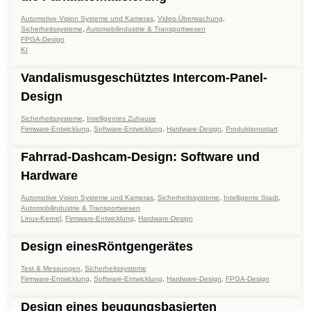
Automotive Vision Systeme und Kameras
,
Video-Überwachung
,
Sicherheitssysteme
,
Automobilindustrie & Transportwesen
FPGA-Design
KI
Vandalismusgeschütztes Intercom-Panel-
Design
Sicherheitssysteme
,
Intelligentes Zuhause
Firmware-Entwicklung
,
Software-Entwicklung
,
Hardware-Design
,
Produktionsstart
Fahrrad-Dashcam-Design: Software und
Hardware
Automotive Vision Systeme und Kameras
,
Sicherheitssysteme
,
Intelligente Stadt
,
Automobilindustrie & Transportwesen
Linux-Kernel
,
Firmware-Entwicklung
,
Hardware-Design
Design einesRöntgengerätes
Test & Messungen
,
Sicherheitssysteme
Firmware-Entwicklung
,
Software-Entwicklung
,
Hardware-Design
,
FPGA-Design
Design eines beugungsbasierten