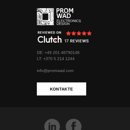
DE: +49 201 48790148
LT:
+370
5 214 1244
info@promwad.com
KONTAKTE