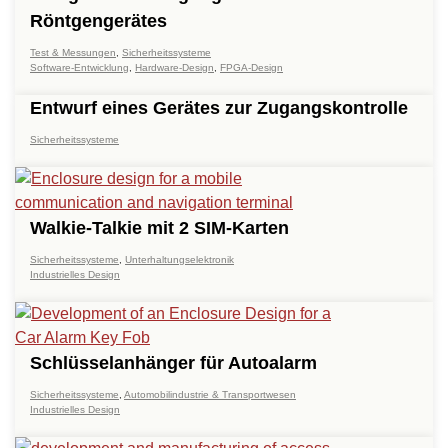
Röntgengerätes
Test & Messungen
,
Sicherheitssysteme
Software-Entwicklung
,
Hardware-Design
,
FPGA-Design
Entwurf eines Gerätes zur Zugangskontrolle
Sicherheitssysteme
Walkie-Talkie mit 2 SIM-Karten
Sicherheitssysteme
,
Unterhaltungselektronik
Industrielles Design
Schlüsselanhänger für Autoalarm
Sicherheitssysteme
,
Automobilindustrie & Transportwesen
Industrielles Design