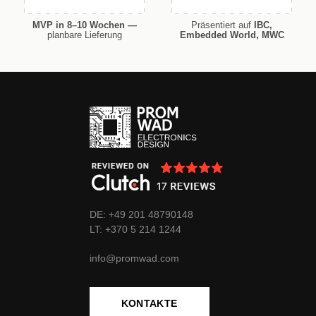
MVP in 8–10 Wochen —
Präsentiert auf
IBC,
planbare Lieferung
Embedded World, MWC
DE: +49 201 48790148
LT:
+370
5 214 1244
info@promwad.com
KONTAKTE