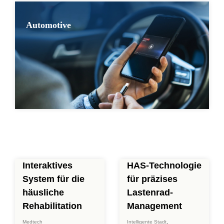
Automotive
Interaktives
HAS-Technologie
System für die
für präzises
häusliche
Lastenrad-
Rehabilitation
Management
Medtech
Intelligente Stadt
,