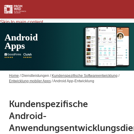
Skip to main content
Android
Apps
Home
/
Dienstleistungen
/
Kundenspezifische Softwareentwicklung
/
Entwicklung mobiler Apps
/ Android App-Entwicklung
Kundenspezifische
Android-
Anwendungsentwicklungsdie