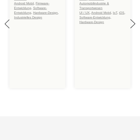
Android Mobil
,
Firmware-
Automobilindustrie &
Entwicklung
,
Software-
Transportwesen
Entwicklung
,
Hardware-Design
,
UI / UX
,
Android Mobil
,
IoT
,
iOS
,
Industrielles Design
Software-Entwicklung
,
Hardware-Design