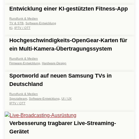
Entwicklung einer KI-gestützten Fitness-App
Rundfunk & Medien
TV & STB
,
Software-Entwicklung
KI
,
IPTV / OTT
Hochgeschwindigkeits-OpenGear-Karten für
ein Multi-Kamera-Übertragungssystem
Rundfunk & Medien
Firmware-Entwicklung
,
Hardware-Design
Sportworld auf neuen Samsung TVs in
Deutschland
Rundfunk & Medien
Spezialteam
,
Software-Entwicklung
,
UI / UX
IPTV / OTT
Verbesserung tragbarer Live-Streaming-
Gerätet