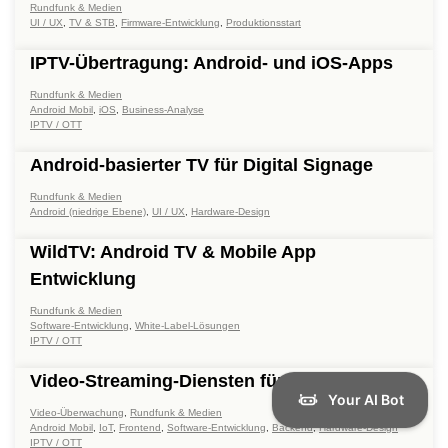
Rundfunk & Medien
UI / UX
,
TV & STB
,
Firmware-Entwicklung
,
Produktionsstart
IPTV-Übertragung: Android- und iOS-Apps
Rundfunk & Medien
Android Mobil
,
iOS
,
Business-Analyse
IPTV / OTT
Android-basierter TV für Digital Signage
Rundfunk & Medien
Android (niedrige Ebene)
,
UI / UX
,
Hardware-Design
WildTV: Android TV & Mobile App
Entwicklung
Rundfunk & Medien
Software-Entwicklung
,
White-Label-Lösungen
IPTV / OTT
Video-Streaming-Diensten für Kirchen
Video-Überwachung
,
Rundfunk & Medien
Android Mobil
,
IoT
,
Frontend
,
Software-Entwicklung
,
Backend
,
Hardware-Design
IPTV / OTT