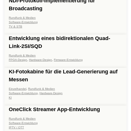
NDI-Protokoll-Implementierung für
Broadcasting
Rundfunk & Medien
Software-Entwicklung
TV & STB
Entwicklung eines bidirektionalen Quad-
Link-2SI/SQD
Rundfunk & Medien
FPGA-Design
,
Hardware-Design
,
Firmware-Entwicklung
KI-Fotokabine für die Lead-Generierung auf
Messen
Einzelhandel
,
Rundfunk & Medien
Software-Entwicklung
,
Hardware-Design
KI
OneClick Streamer App-Entwicklung
Rundfunk & Medien
Software-Entwicklung
IPTV / OTT