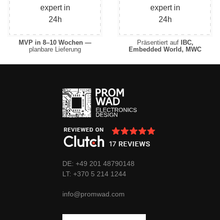
MVP in 8–10 Wochen —
Präsentiert auf
IBC,
planbare Lieferung
Embedded World, MWC
DE: +49 201 48790148
LT:
+370
5 214 1244
info@promwad.com