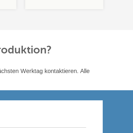
Produktions
Produktion?
ächsten Werktag kontaktieren. Alle