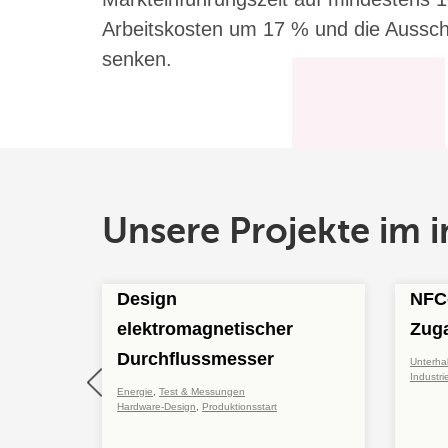
Arbeitskosten um 17 % und die Aussc
senken.
Unsere Projekte im i
Design
NFC
elektromagnetischer
Zug
Durchflussmesser
Unterhal
Industri
Energie
,
Test & Messungen
Hardware-Design
,
Produktionsstart