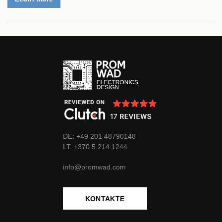
DE: +49 201 48790148
LT:
+370
5 214 1244
info@promwad.com
KONTAKTE