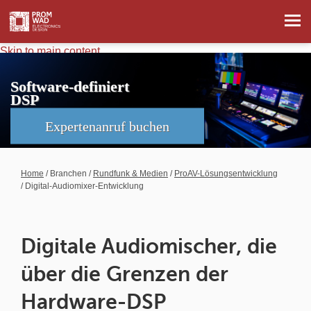
Skip to main content
Software-definiert
DSP
Expertenanruf buchen
Home
/
Branchen
/
Rundfunk & Medien
/
ProAV-Lösungsentwicklung
/ Digital-Audiomixer-Entwicklung
Digitale Audiomischer, die
über die Grenzen der
Hardware-DSP