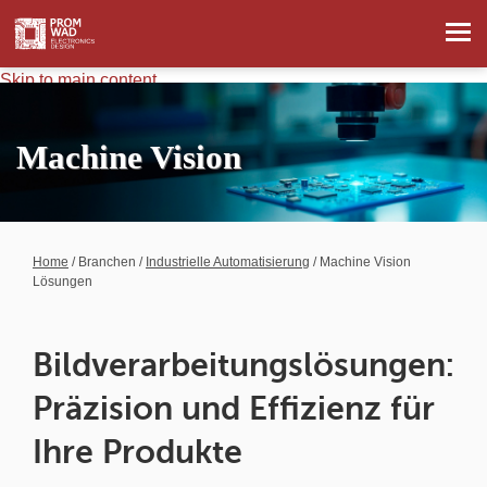
Skip to main content
Machine Vision
Home
/
Branchen
/
Industrielle Automatisierung
/ Machine Vision
Lösungen
Bildverarbeitungslösungen:
Präzision und Effizienz für
Ihre Produkte