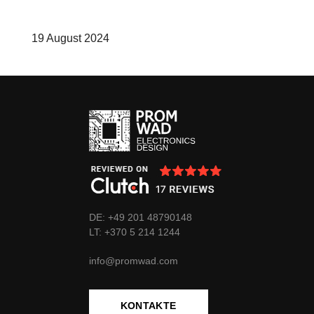
19 August 2024
DE: +49 201 48790148
LT:
+370
5 214 1244
info@promwad.com
KONTAKTE