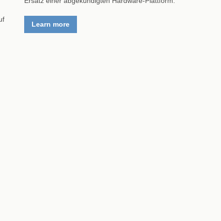
Ersatz einer abgekündigten Hardware-Plattform.
uf
Learn more