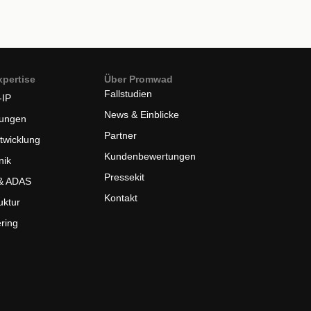
pertise
Über Promwad
Fallstudien
-IP
News & Einblicke
ungen
Partner
twicklung
Kundenbewertungen
nik
Pressekit
 & ADAS
Kontakt
uktur
ring