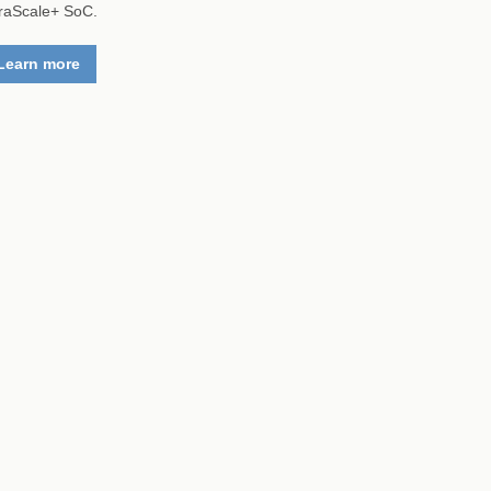
traScale+ SoC.
Learn more