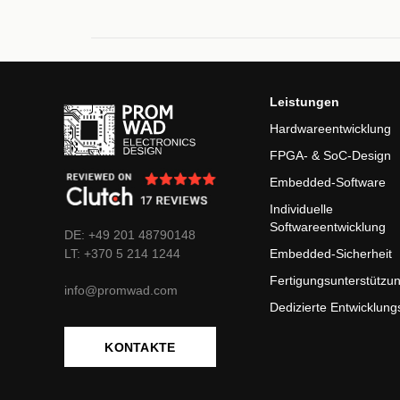
Leistungen
Hardwareentwicklung
FPGA- & SoC-Design
Embedded-Software
Individuelle
Softwareentwicklung
DE: +49 201 48790148
LT:
+370
5 214 1244
Embedded-Sicherheit
Fertigungsunterstützu
info@promwad.com
Dedizierte Entwicklun
KONTAKTE