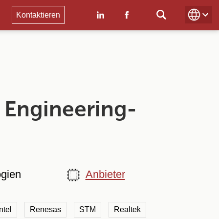
Kontaktieren
DE
EN
e Engineering-
ogien
Anbieter
ntel
Renesas
STM
Realtek