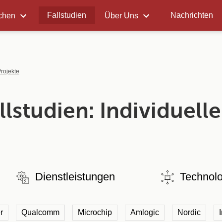
Fallstudien
Nachrichten
chen
Über Uns
Projekte
llstudien: Individuell
Dienstleistungen
Technol
r
Qualcomm
Microchip
Amlogic
Nordic
I