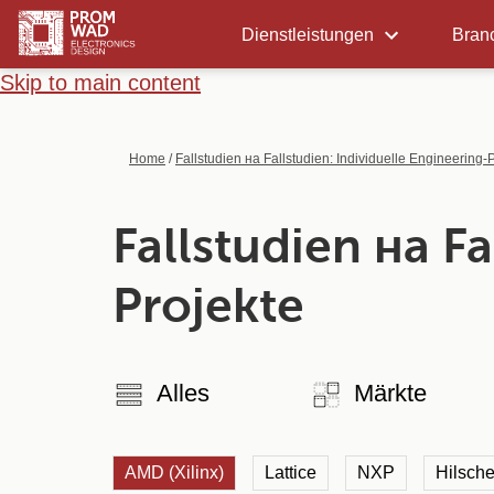
Dienstleistungen
Bran
Skip to main content
Home
/
Fallstudien на Fallstudien: Individuelle Engineering-
Fallstudien на Fa
Projekte
Alles
Märkte
AMD (Xilinx)
Lattice
NXP
Hilsche