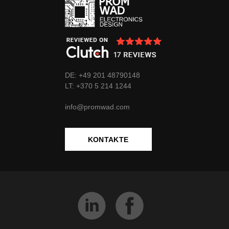
DE: +49 201 48790148
LT:
+370
5 214 1244
info@promwad.com
KONTAKTE