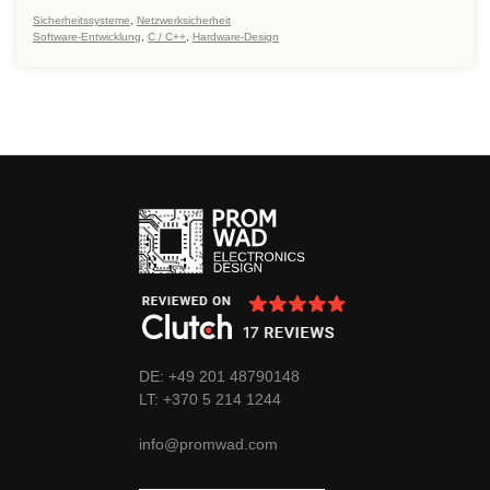
Sicherheitssysteme
,
Netzwerksicherheit
Software-Entwicklung
,
C / C++
,
Hardware-Design
DE: +49 201 48790148
LT:
+370
5 214 1244
info@promwad.com