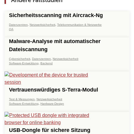
Andere Fallstudien
Sicherheitsscanning mit Aircrack-Ng
Datenzentren
,
Netzwerksicherheit
,
Telekommunikation & Netzwerke
QA
Malware-Analyse mit automatischer
Dateiscannung
Cybersicherheit
,
Datenzentren
,
Netzwerksicherheit
Software-Entwicklung
,
Backend
Vertrauenswürdiges S-Terra-Modul
Test & Messungen
,
Netzwerksicherheit
Software-Entwicklung
,
Hardware-Design
USB-Dongle für sichere Sitzung