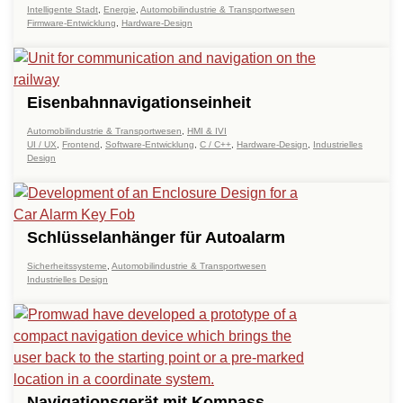
Intelligente Stadt
,
Energie
,
Automobilindustrie & Transportwesen
Firmware-Entwicklung
,
Hardware-Design
Eisenbahnnavigationseinheit
Automobilindustrie & Transportwesen
,
HMI & IVI
UI / UX
,
Frontend
,
Software-Entwicklung
,
C / C++
,
Hardware-Design
,
Industrielles
Design
Schlüsselanhänger für Autoalarm
Sicherheitssysteme
,
Automobilindustrie & Transportwesen
Industrielles Design
Navigationsgerät mit Kompass