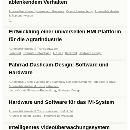
ablenkendem Verhalten
Automotive Vision Systeme und Kameras
,
Video-Überwachung
,
Automobilindustrie
& Transportwesen
KI
Entwicklung einer universellen HMI-Plattform
für die Agrarindustrie
Automobilindustrie & Transportwesen
Frontend
,
Software-Entwicklung
,
C / C++
,
Backend
,
Hardware-Design
Fahrrad-Dashcam-Design: Software und
Hardware
Automotive Vision Systeme und Kameras
,
Sicherheitssysteme
,
Intelligente Stadt
,
Automobilindustrie & Transportwesen
Linux-Kernel
,
Firmware-Entwicklung
,
Hardware-Design
Hardware und Software für das IVI-System
Automobilindustrie & Transportwesen
,
HMI & IVI
Android (niedrige Ebene)
,
Firmware-Entwicklung
Intelligentes Videoüberwachungssystem