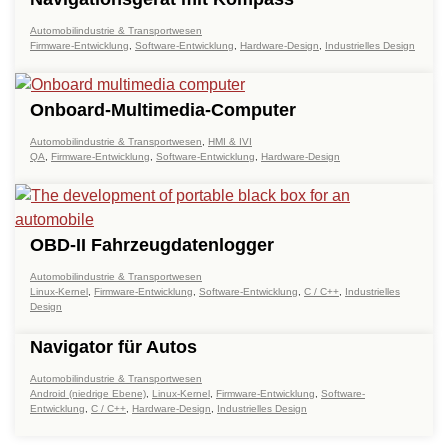
Automobilindustrie & Transportwesen
Firmware-Entwicklung
,
Software-Entwicklung
,
Hardware-Design
,
Industrielles Design
Onboard-Multimedia-Computer
Automobilindustrie & Transportwesen
,
HMI & IVI
QA
,
Firmware-Entwicklung
,
Software-Entwicklung
,
Hardware-Design
OBD-II Fahrzeugdatenlogger
Automobilindustrie & Transportwesen
Linux-Kernel
,
Firmware-Entwicklung
,
Software-Entwicklung
,
C / C++
,
Industrielles
Design
Navigator für Autos
Automobilindustrie & Transportwesen
Android (niedrige Ebene)
,
Linux-Kernel
,
Firmware-Entwicklung
,
Software-
Entwicklung
,
C / C++
,
Hardware-Design
,
Industrielles Design