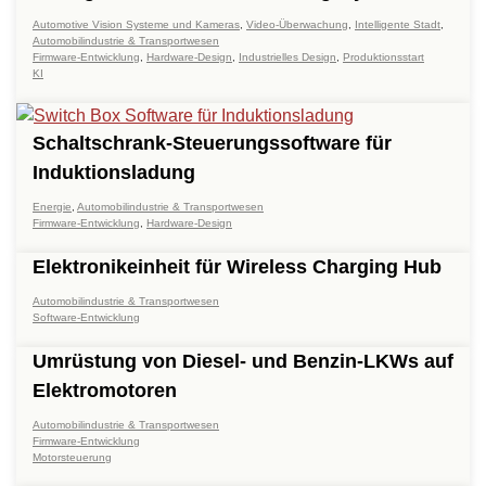
Automotive Vision Systeme und Kameras
,
Video-Überwachung
,
Intelligente Stadt
,
Automobilindustrie & Transportwesen
Firmware-Entwicklung
,
Hardware-Design
,
Industrielles Design
,
Produktionsstart
KI
Schaltschrank-Steuerungssoftware für
Induktionsladung
Energie
,
Automobilindustrie & Transportwesen
Firmware-Entwicklung
,
Hardware-Design
Elektronikeinheit für Wireless Charging Hub
Automobilindustrie & Transportwesen
Software-Entwicklung
Umrüstung von Diesel- und Benzin-LKWs auf
Elektromotoren
Automobilindustrie & Transportwesen
Firmware-Entwicklung
Motorsteuerung