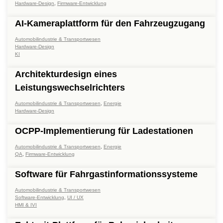
Hardware-Design
,
Firmware-Entwicklung
AI-Kameraplattform für den Fahrzeugzugang
Automobilindustrie & Transportwesen
Hardware-Design
KI
Architekturdesign eines
Leistungswechselrichters
Automobilindustrie & Transportwesen
,
Energie
Hardware-Design
OCPP-Implementierung für Ladestationen
Automobilindustrie & Transportwesen
,
Energie
QA
,
Firmware-Entwicklung
Software für Fahrgastinformationssysteme
Automobilindustrie & Transportwesen
Software-Entwicklung
,
UI / UX
HMI & IVI