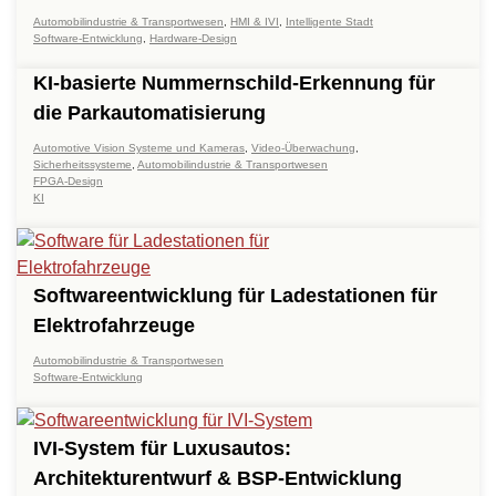
Automobilindustrie & Transportwesen
,
HMI & IVI
,
Intelligente Stadt
Software-Entwicklung
,
Hardware-Design
KI-basierte Nummernschild-Erkennung für
die Parkautomatisierung
Automotive Vision Systeme und Kameras
,
Video-Überwachung
,
Sicherheitssysteme
,
Automobilindustrie & Transportwesen
FPGA-Design
KI
Softwareentwicklung für Ladestationen für
Elektrofahrzeuge
Automobilindustrie & Transportwesen
Software-Entwicklung
IVI-System für Luxusautos:
Architekturentwurf & BSP-Entwicklung