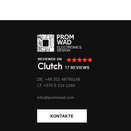
DE: +49 201 48790148
LT:
+370
5 214 1244
info@promwad.com
KONTAKTE