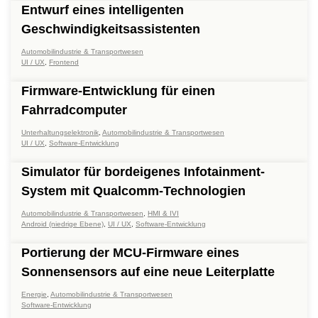
Entwurf eines intelligenten
Geschwindigkeitsassistenten
Automobilindustrie & Transportwesen
UI / UX
,
Frontend
Firmware-Entwicklung für einen
Fahrradcomputer
Unterhaltungselektronik
,
Automobilindustrie & Transportwesen
UI / UX
,
Software-Entwicklung
Simulator für bordeigenes Infotainment-
System mit Qualcomm-Technologien
Automobilindustrie & Transportwesen
,
HMI & IVI
Android (niedrige Ebene)
,
UI / UX
,
Software-Entwicklung
Portierung der MCU-Firmware eines
Sonnensensors auf eine neue Leiterplatte
Energie
,
Automobilindustrie & Transportwesen
Software-Entwicklung