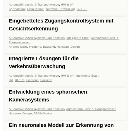
Automobilindustrie & Transportwesen
,
HMI & IVI
Spezialteam
,
Linux-Kernel
,
Software-Entwicklung
,
C / C++
Eingebettetes Zugangskontrollsystem mit
Gesichtserkennung
Automotive Vision Systeme und Kameras
,
Intelligente Stadt
,
Automobilindustrie &
Transportwesen
Android Mobil
,
Frontend
,
Backend
,
Hardware-Design
Integrierte Lösungen für die
Verkehrsüberwachung
Automobilindustrie & Transportwesen
,
HMI & IVI
,
Intelligente Stadt
QA
,
UI / UX
,
Frontend
,
Backend
Entwicklung eines sphärischen
Kamerasystems
Automotive Vision Systeme und Kameras
,
Automobilindustrie & Transportwesen
Hardware-Design
,
FPGA-Design
Ein neuronales Modell zur Erkennung von