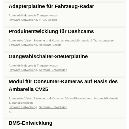
Adapterplatine für Fahrzeug-Radar
Automobilindustrie & Transportwesen
Firmware-Entwicklung
,
FPGA-Design
Produktentwicklung für Dashcams
Automotive Vision Systeme und Kameras
,
Automobilindustrie & Transportwesen
Software-Entwicklung
,
Hardware-Design
Gangwahlschalter-Steuerplatine
Automobilindustrie & Transportwesen
Firmware-Entwicklung
,
Software-Entwicklung
Modul für Consumer-Kameras auf Basis des
Ambarella CV25
Automotive Vision Systeme und Kameras
,
Video-Überwachung
,
Automobilindustrie
& Transportwesen
Firmware-Entwicklung
,
Software-Entwicklung
KI
BMS-Entwicklung