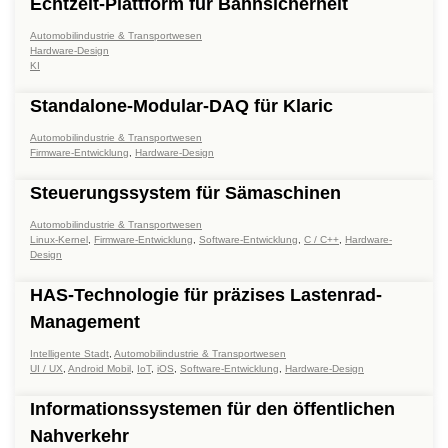
Echtzeit-Plattform für Bahnsicherheit
Automobilindustrie & Transportwesen
Hardware-Design
KI
Standalone-Modular-DAQ für Klaric
Automobilindustrie & Transportwesen
Firmware-Entwicklung
,
Hardware-Design
Steuerungssystem für Sämaschinen
Automobilindustrie & Transportwesen
Linux-Kernel
,
Firmware-Entwicklung
,
Software-Entwicklung
,
C / C++
,
Hardware-
Design
HAS-Technologie für präzises Lastenrad-
Management
Intelligente Stadt
,
Automobilindustrie & Transportwesen
UI / UX
,
Android Mobil
,
IoT
,
iOS
,
Software-Entwicklung
,
Hardware-Design
Informationssystemen für den öffentlichen
Nahverkehr