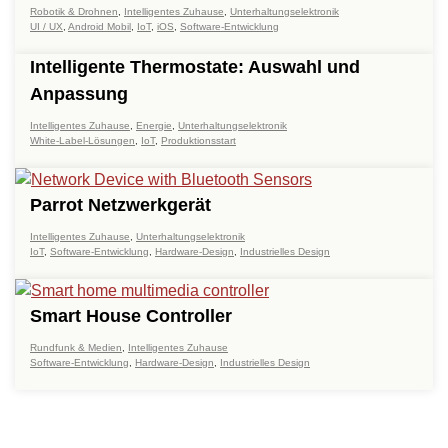
Robotik & Drohnen
,
Intelligentes Zuhause
,
Unterhaltungselektronik
UI / UX
,
Android Mobil
,
IoT
,
iOS
,
Software-Entwicklung
Intelligente Thermostate: Auswahl und
Anpassung
Intelligentes Zuhause
,
Energie
,
Unterhaltungselektronik
White-Label-Lösungen
,
IoT
,
Produktionsstart
Parrot Netzwerkgerät
Intelligentes Zuhause
,
Unterhaltungselektronik
IoT
,
Software-Entwicklung
,
Hardware-Design
,
Industrielles Design
Smart House Controller
Rundfunk & Medien
,
Intelligentes Zuhause
Software-Entwicklung
,
Hardware-Design
,
Industrielles Design