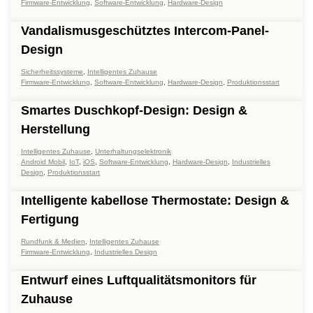
Firmware-Entwicklung
,
Software-Entwicklung
,
Hardware-Design
Vandalismusgeschütztes Intercom-Panel-
Design
Sicherheitssysteme
,
Intelligentes Zuhause
Firmware-Entwicklung
,
Software-Entwicklung
,
Hardware-Design
,
Produktionsstart
Smartes Duschkopf-Design: Design &
Herstellung
Intelligentes Zuhause
,
Unterhaltungselektronik
Android Mobil
,
IoT
,
iOS
,
Software-Entwicklung
,
Hardware-Design
,
Industrielles
Design
,
Produktionsstart
Intelligente kabellose Thermostate: Design &
Fertigung
Rundfunk & Medien
,
Intelligentes Zuhause
Firmware-Entwicklung
,
Industrielles Design
Entwurf eines Luftqualitätsmonitors für
Zuhause