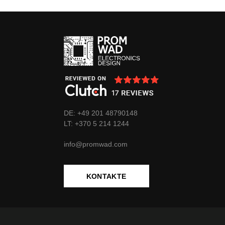
DE: +49 201 48790148
LT:
+370
5 214 1244
info@promwad.com
KONTAKTE