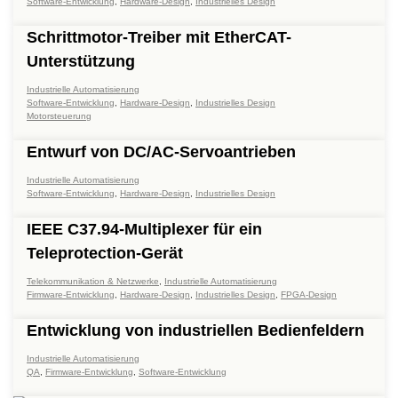
Software-Entwicklung
,
Hardware-Design
,
Industrielles Design
Schrittmotor-Treiber mit EtherCAT-
Unterstützung
Industrielle Automatisierung
Software-Entwicklung
,
Hardware-Design
,
Industrielles Design
Motorsteuerung
Entwurf von DC/AC-Servoantrieben
Industrielle Automatisierung
Software-Entwicklung
,
Hardware-Design
,
Industrielles Design
IEEE C37.94-Multiplexer für ein
Teleprotection-Gerät
Telekommunikation & Netzwerke
,
Industrielle Automatisierung
Firmware-Entwicklung
,
Hardware-Design
,
Industrielles Design
,
FPGA-Design
Entwicklung von industriellen Bedienfeldern
Industrielle Automatisierung
QA
,
Firmware-Entwicklung
,
Software-Entwicklung