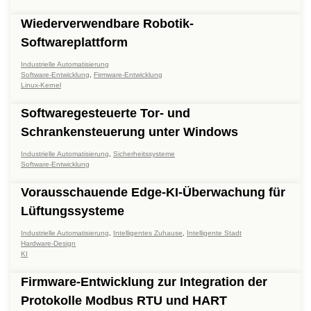
Wiederverwendbare Robotik-
Softwareplattform
Industrielle Automatisierung
Software-Entwicklung
,
Firmware-Entwicklung
Linux-Kernel
Softwaregesteuerte Tor- und
Schrankensteuerung unter Windows
Industrielle Automatisierung
,
Sicherheitssysteme
Software-Entwicklung
Vorausschauende Edge-KI-Überwachung für
Lüftungssysteme
Industrielle Automatisierung
,
Intelligentes Zuhause
,
Intelligente Stadt
Hardware-Design
KI
Firmware-Entwicklung zur Integration der
Protokolle Modbus RTU und HART