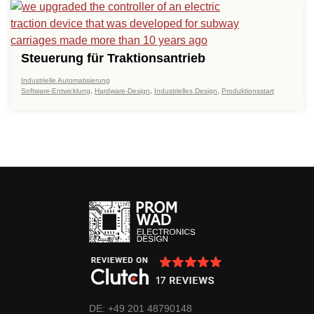
Steuerung für Traktionsantrieb
Industrielle Automatisierung
Software-Entwicklung
,
Hardware-Design
,
Industrielles Design
,
Produktionsstart
DE: +49 201 48790148