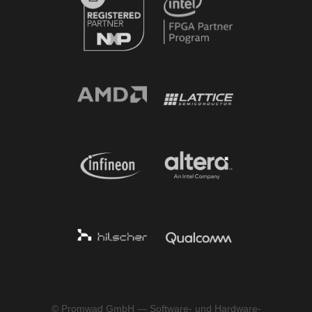
© Promwad GmbH — Software- und Hardware-