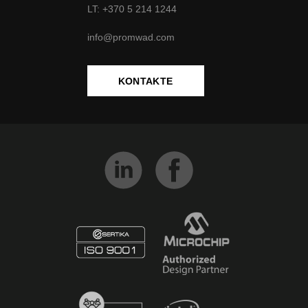
LT:
+370
5 214 1244
info@promwad.com
KONTAKTE