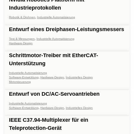
Industrieprotokollen
Robotik & Drohnen
,
Industrielle Automatisierung
Entwurf eines Dreiphasen-Leistungsmessers
Test & Messungen
,
Industrielle Automatisierung
Hardware-Design
Schrittmotor-Treiber mit EtherCAT-
Unterstützung
Industrielle Automatisierung
Software-Entwicklung
,
Hardware-Design
,
Industrielles Design
Motorsteuerung
Entwurf von DC/AC-Servoantrieben
Industrielle Automatisierung
Software-Entwicklung
,
Hardware-Design
,
Industrielles Design
IEEE C37.94-Multiplexer für ein
Teleprotection-Gerät