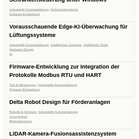
Industrielle Automatisierung
,
Sicherheitssysteme
Software-Entwicklung
Vorausschauende Edge-KI-Überwachung für
Lüftungssysteme
Industrielle Automatisierung
,
Intelligentes Zuhause
,
Intelligente Stadt
Hardware-Design
KI
Firmware-Entwicklung zur Integration der
Protokolle Modbus RTU und HART
Test & Messungen
,
Industrielle Automatisierung
Firmware-Entwicklung
Delta Robot Design für Förderanlagen
Robotik & Drohnen
,
Industrielle Automatisierung
Linux-Kernel
Motorsteuerung
LiDAR-Kamera-Fusionsassistenzsystem