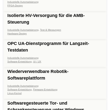
Industrielle Automatisierung
FPGA-Design
Isolierte HV-Versorgung für die AMB-
Steuerung
Industrielle Automatisierung
,
Test & Messungen
Hardware-Design
OPC UA-Dienstprogramm für Langzeit-
Testdaten
Industrielle Automatisierung
Software-Entwicklung
,
UI / UX
Wiederverwendbare Robotik-
Softwareplattform
Industrielle Automatisierung
Software-Entwicklung
,
Firmware-Entwicklung
Linux-Kernel
Softwaregesteuerte Tor- und
Schrankensteuerung unter Windows