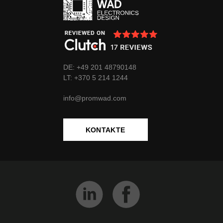
DE: +49 201 48790148
LT:
+370
5 214 1244
info@promwad.com
KONTAKTE